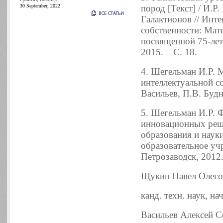
30 September, 2022
пород [Текст] / И.Р
Галактионов // Инт
собственности: Мат
посвященной 75-лет
2015. – С. 18.
4. Шегельман И.Р. 
интеллектуальной со
Васильев, П.В. Будн
5. Шегельман И.Р. 
инновационных реше
образования и наук
образовательное уч
Петрозаводск, 2012
Щукин Павел Олего
канд. техн. наук, н
Васильев Алексей С