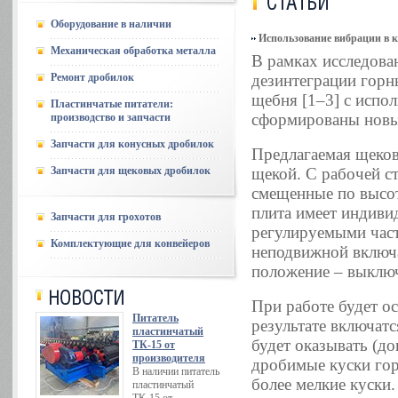
Оборудование в наличии
Использование вибрации в 
Механическая обработка металла
В рамках исследова
Ремонт дробилок
дезинтеграции гор
щебня [1–3] с испо
Пластинчатые питатели:
сформированы новы
производство и запчасти
Запчасти для конусных дробилок
Предлагаемая щеков
Запчасти для щековых дробилок
щекой. С рабочей с
смещенные по высо
плита имеет индиви
Запчасти для грохотов
регулируемыми част
Комплектующие для конвейеров
неподвижной включа
положение – выключ
При работе будет о
Питатель
результате включат
пластинчатый
будет оказывать (д
ТК-15 от
производителя
дробимые куски гор
В наличии питатель
более мелкие куски
пластинчатый