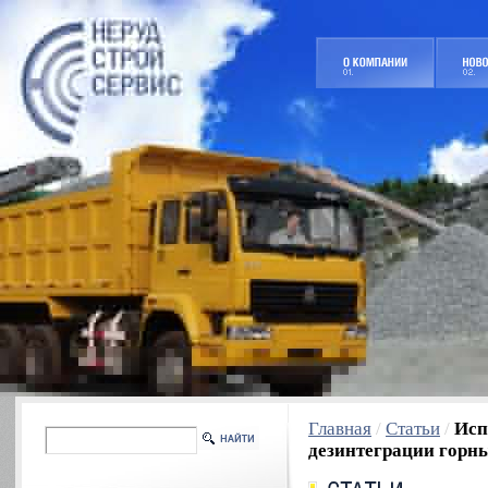
Главная
/
Статьи
/
Исп
дезинтеграции горн