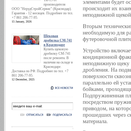
ТК-15 от
элементами будет ос
производителя
происходит их взаи
ООО "НерудСтройСервис" (Краснодар).
Гарантия - 12 месяцев. Подробнее по тел.
неподвижной щекой
+7 861 206-77-95.
15 January, 2026
Вторым техническим
необходимую для ра
Щековая
футеровочной плите
дробилка СМ-741
в Краснодаре
Купить щековую
Устройство включае
дробилку СМ-741
кондиционной фракц
после ремонта. В
наличии на складе в
неподвижную щеку 
Краснодаре.
дробления. На под
Доставка по РФ. Подробнее по тел. +7
поверхности сквозн
861 206-77-95.
12 December, 2025
параллельно ей уст
бойками, проходящи
Подпружиненная пл
посредством пружи
приводом, на котор
прошедших через ск
материала.