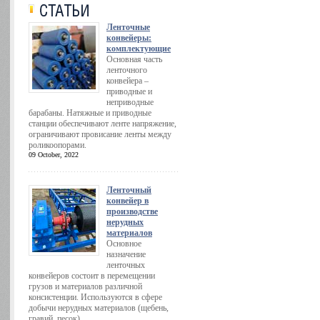
Ленточные
конвейеры:
комплектующие
Основная часть
ленточного
конвейера –
приводные и
неприводные
барабаны. Натяжные и приводные
станции обеспечивают ленте напряжение,
ограничивают провисание ленты между
роликоопорами.
09 October, 2022
Ленточный
конвейер в
производстве
нерудных
материалов
Основное
назначение
ленточных
конвейеров состоит в перемещении
грузов и материалов различной
консистенции. Используются в сфере
добычи нерудных материалов (щебень,
гравий, песок).