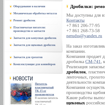
Дробилки: ремо
Оборудование в наличии
Механическая обработка металла
Мы доступны для вз
Контакты
Ремонт дробилок
+7 861 206-77-95
Пластинчатые питатели:
+7 861 268-73-58
производство и запчасти
nerudss@yandex.ru
Запчасти для конусных дробилок
Запчасти для щековых дробилок
На заказ изготавли
компании.
Компания продает д
Запчасти для грохотов
дробилка
СМ-741
, 
Комплектующие для конвейеров
Реализация запасны
дробилок
, пластин
ленточных, грохото
деятельности компа
Питатель
Компания осуществ
пластинчатый
ТК-15 от
производства щебня
производителя
Какие работы выпо
В наличии питатель
пластинчатый
щековых
российско