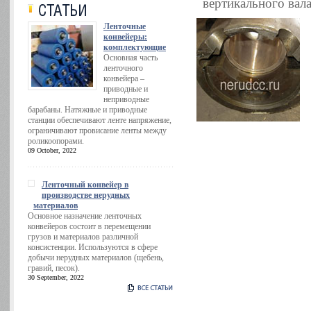
вертикального вал
Ленточные
конвейеры:
комплектующие
Основная часть
ленточного
конвейера –
приводные и
неприводные
барабаны. Натяжные и приводные
станции обеспечивают ленте напряжение,
ограничивают провисание ленты между
роликоопорами.
09 October, 2022
Ленточный конвейер в
производстве нерудных
материалов
Основное назначение ленточных
конвейеров состоит в перемещении
грузов и материалов различной
консистенции. Используются в сфере
добычи нерудных материалов (щебень,
гравий, песок).
30 September, 2022