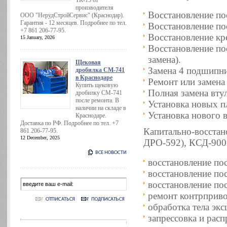
ТК-15 от
производителя
Восстановление по
ООО "НерудСтройСервис" (Краснодар).
Гарантия - 12 месяцев. Подробнее по тел.
Восстановление по
+7 861 206-77-95.
Восстановление кр
15 January, 2026
Восстановление по
замена).
Щековая
Замена 4 подшипни
дробилка СМ-741
в Краснодаре
Ремонт или замена
Купить щековую
Полная замена вту
дробилку СМ-741
после ремонта. В
Установка новых п
наличии на складе в
Установка нового в
Краснодаре.
Доставка по РФ. Подробнее по тел. +7
Капитально-восста
861 206-77-95.
12 December, 2025
ДРО-592), КСД-900
восстановление по
восстановление по
восстановление по
ремонт контрприво
обработка тела экс
запрессовка и расп