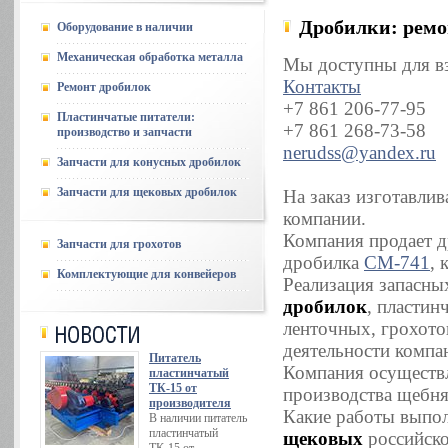
Дробилки: ремо
Оборудование в наличии
Механическая обработка металла
Мы доступны для вз
Контакты
Ремонт дробилок
+7 861 206-77-95
Пластинчатые питатели:
+7 861 268-73-58
производство и запчасти
nerudss@yandex.ru
Запчасти для конусных дробилок
Запчасти для щековых дробилок
На заказ изготавли
компании.
Компания продает д
Запчасти для грохотов
дробилка
СМ-741
, 
Комплектующие для конвейеров
Реализация запасны
дробилок
, пластин
ленточных, грохото
деятельности компа
Питатель
Компания осуществ
пластинчатый
ТК-15 от
производства щебня
производителя
Какие работы выпо
В наличии питатель
пластинчатый
щековых
российско