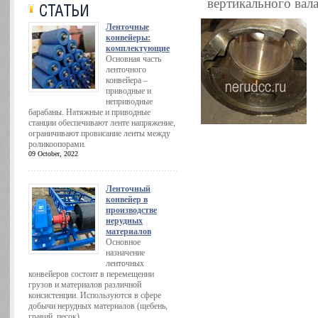
вертикального вал
Ленточные
конвейеры:
комплектующие
Основная часть
ленточного
конвейера –
приводные и
неприводные
барабаны. Натяжные и приводные
станции обеспечивают ленте напряжение,
ограничивают провисание ленты между
роликоопорами.
09 October, 2022
Ленточный
конвейер в
производстве
нерудных
материалов
Основное
назначение
ленточных
конвейеров состоит в перемещении
грузов и материалов различной
консистенции. Используются в сфере
добычи нерудных материалов (щебень,
гравий, песок).