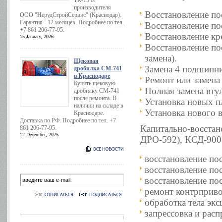
ТК-15 от
производителя
Восстановление по
ООО "НерудСтройСервис" (Краснодар).
Гарантия - 12 месяцев. Подробнее по тел.
Восстановление по
+7 861 206-77-95.
Восстановление кр
15 January, 2026
Восстановление по
замена).
Щековая
Замена 4 подшипни
дробилка СМ-741
в Краснодаре
Ремонт или замена
Купить щековую
Полная замена вту
дробилку СМ-741
после ремонта. В
Установка новых п
наличии на складе в
Установка нового в
Краснодаре.
Доставка по РФ. Подробнее по тел. +7
Капитально-восста
861 206-77-95.
12 December, 2025
ДРО-592), КСД-900
восстановление по
восстановление по
восстановление по
ремонт контрприво
обработка тела экс
запрессовка и расп