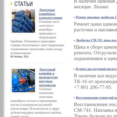
В наличии щековая 
месяцев. Лизинг.
Ленточные
конвейеры:
Ремонт щековых дробилок 
комплектующие
Основная часть
Ремонт щеки щеков
ленточного
расточки и наплавки
конвейера –
приводные и
неприводные
Дробилка СМ-741: щека пос
барабаны. Натяжные и приводные
станции обеспечивают ленте напряжение,
Щека в сборе щеко
ограничивают провисание ленты между
ремонта. Отгрузили
роликоопорами.
09 October, 2022
подшипников в щеке
Купить вал ведущий питате
Ленточный
конвейер в
В наличии вал веду
производстве
ТК-16 от производи
нерудных
материалов
+7 861 206-77-95.
Основное
назначение
ленточных
Восстановление отверстий н
конвейеров состоит в перемещении
Восстановление по
грузов и материалов различной
консистенции. Используются в сфере
СМ-741. Наплавка и
добычи нерудных материалов (щебень,
Узнать больше по те
гравий, песок).