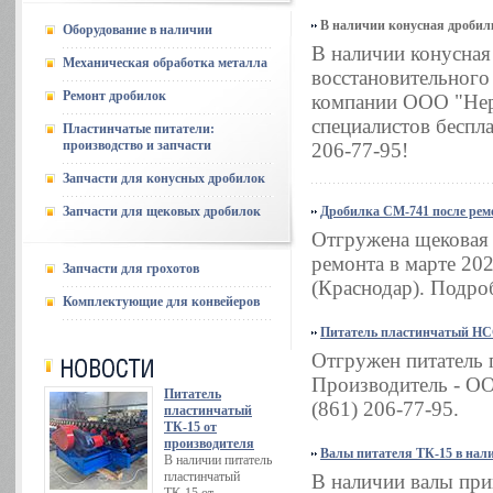
В наличии конусная дробил
Оборудование в наличии
В наличии конусная
Механическая обработка металла
восстановительного
Ремонт дробилок
компании ООО "Неру
специалистов беспла
Пластинчатые питатели:
производство и запчасти
206-77-95!
Запчасти для конусных дробилок
Запчасти для щековых дробилок
Дробилка СМ-741 после рем
Отгружена щековая
ремонта в марте 2
Запчасти для грохотов
(Краснодар). Подроб
Комплектующие для конвейеров
Питатель пластинчатый НСС
Отгружен питатель 
Производитель - ОО
Питатель
(861) 206-77-95.
пластинчатый
ТК-15 от
производителя
Валы питателя ТК-15 в нал
В наличии питатель
пластинчатый
В наличии валы при