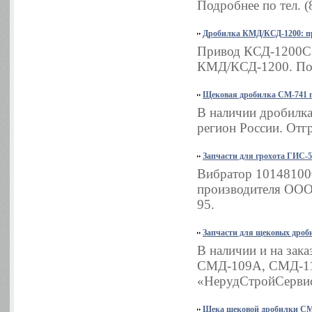
Подробнее по тел. (
Дробилка КМД/КСД-1200: пр
Привод КСД-1200С в
КМД/КСД-1200. Подш
Щековая дробилка СМ-741 п
В наличии дробилка
регион России. Отгр
Запчасти для грохота ГИС-5
Вибратор 101481000
производителя ООО 
95.
Запчасти для щековых дроб
В наличии и на зак
СМД-109А, СМД-11
«НерудСтройСервис»
Щека щековой дробилки СМ