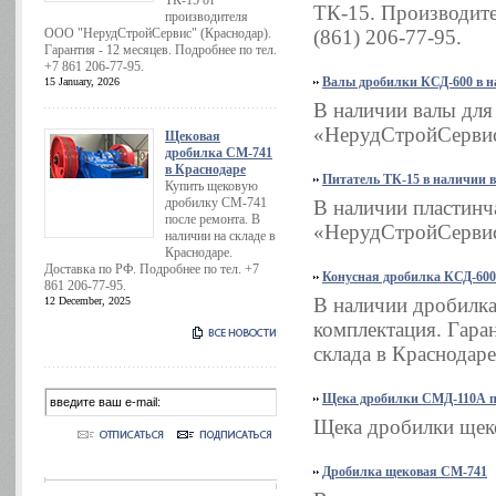
ТК-15 от
ТК-15. Производите
производителя
ООО "НерудСтройСервис" (Краснодар).
(861) 206-77-95.
Гарантия - 12 месяцев. Подробнее по тел.
+7 861 206-77-95.
Валы дробилки КСД-600 в н
15 January, 2026
В наличии валы дл
«НерудСтройСервис»
Щековая
дробилка СМ-741
в Краснодаре
Питатель ТК-15 в наличии 
Купить щековую
дробилку СМ-741
В наличии пластинч
после ремонта. В
«НерудСтройСервис»
наличии на складе в
Краснодаре.
Доставка по РФ. Подробнее по тел. +7
Конусная дробилка КСД-600
861 206-77-95.
В наличии дробилка
12 December, 2025
комплектация. Гаран
склада в Краснодаре
Щека дробилки СМД-110А п
Щека дробилки щек
Дробилка щековая СМ-741