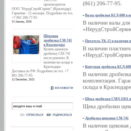
ТК-15 от
(861) 206-77-95.
производителя
ООО "НерудСтройСервис" (Краснодар).
Гарантия - 12 месяцев. Подробнее по тел.
Валы дробилки КСД-600 в н
+7 861 206-77-95.
В наличии валы дл
15 January, 2026
«НерудСтройСервис»
Щековая
дробилка СМ-741
Питатель ТК-15 в наличии 
в Краснодаре
В наличии пластинч
Купить щековую
дробилку СМ-741
«НерудСтройСервис»
после ремонта. В
наличии на складе в
Краснодаре.
Конусная дробилка КСД-600
Доставка по РФ. Подробнее по тел. +7
В наличии дробилка
861 206-77-95.
комплектация. Гаран
12 December, 2025
склада в Краснодаре
Щека дробилки СМД-110А п
Щека дробилки щек
Дробилка щековая СМ-741
В наличии щековая 