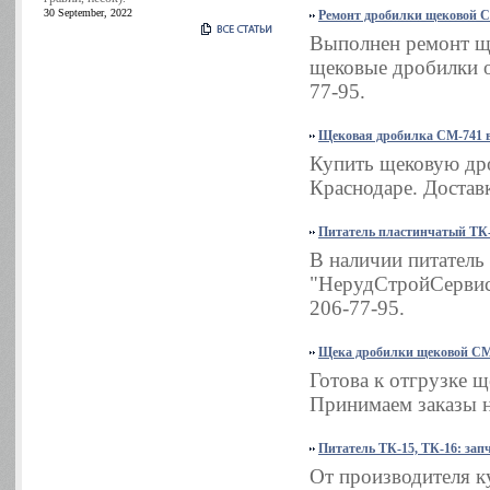
30 September, 2022
Ремонт дробилки щековой 
Выполнен ремонт щ
щековые дробилки о
77-95.
Щековая дробилка СМ-741 в
Купить щековую дро
Краснодаре. Доставк
Питатель пластинчатый ТК-
В наличии питатель
"НерудСтройСервис"
206-77-95.
Щека дробилки щековой СМ
Готова к отгрузке 
Принимаем заказы н
Питатель ТК-15, ТК-16: зап
От производителя ку