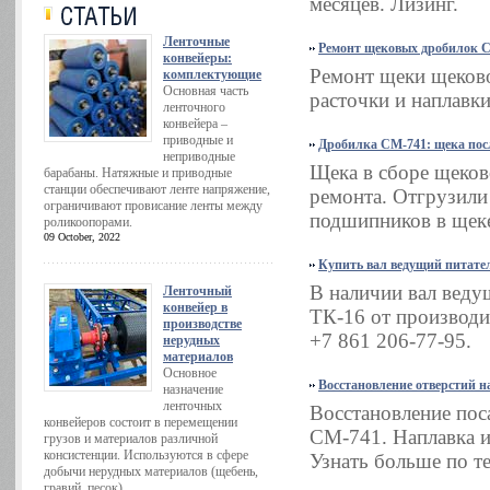
месяцев. Лизинг.
Ленточные
Ремонт щековых дробилок 
конвейеры:
Ремонт щеки щеков
комплектующие
Основная часть
расточки и наплавки
ленточного
конвейера –
приводные и
Дробилка СМ-741: щека пос
неприводные
Щека в сборе щеко
барабаны. Натяжные и приводные
станции обеспечивают ленте напряжение,
ремонта. Отгрузили
ограничивают провисание ленты между
подшипников в щеке
роликоопорами.
09 October, 2022
Купить вал ведущий питате
В наличии вал веду
Ленточный
конвейер в
ТК-16 от производи
производстве
+7 861 206-77-95.
нерудных
материалов
Основное
Восстановление отверстий н
назначение
ленточных
Восстановление по
конвейеров состоит в перемещении
СМ-741. Наплавка и
грузов и материалов различной
консистенции. Используются в сфере
Узнать больше по те
добычи нерудных материалов (щебень,
гравий, песок).