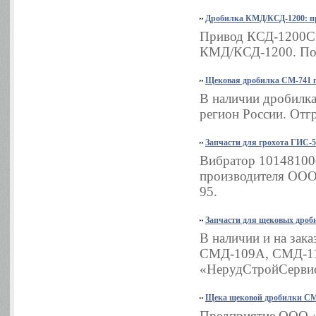
Дробилка КМД/КСД-1200: пр
Привод КСД-1200С в
КМД/КСД-1200. Подш
Щековая дробилка СМ-741 п
В наличии дробилка
регион России. Отгр
Запчасти для грохота ГИС-5
Вибратор 101481000
производителя ООО 
95.
Запчасти для щековых дроб
В наличии и на зак
СМД-109А, СМД-11
«НерудСтройСервис»
Щека щековой дробилки СМ
Предприятие ООО «