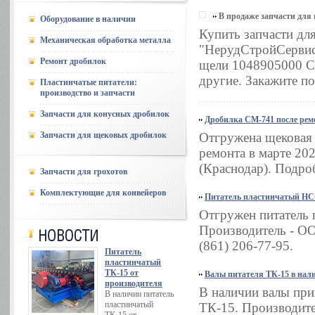
В продаже запчасти дл
Оборудование в наличии
Купить запчасти д
Механическая обработка металла
"НерудСтройСервис"
Ремонт дробилок
щели 1048905000 СБ
другие. Закажите по
Пластинчатые питатели:
производство и запчасти
Запчасти для конусных дробилок
Дробилка СМ-741 после рем
Запчасти для щековых дробилок
Отгружена щековая
ремонта в марте 2
(Краснодар). Подроб
Запчасти для грохотов
Комплектующие для конвейеров
Питатель пластинчатый НСС
Отгружен питатель 
Производитель - ОО
(861) 206-77-95.
Питатель
пластинчатый
ТК-15 от
Валы питателя ТК-15 в нал
производителя
В наличии валы при
В наличии питатель
пластинчатый
ТК-15. Производите