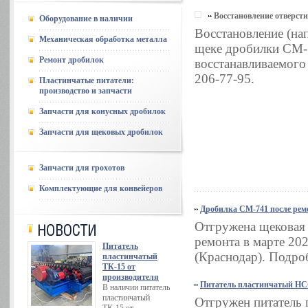
Восстановление отверст
Оборудование в наличии
Восстановление (на
Механическая обработка металла
щеке дробилки СМ-7
Ремонт дробилок
восстанавливаемого 
206-77-95.
Пластинчатые питатели:
производство и запчасти
Запчасти для конусных дробилок
Запчасти для щековых дробилок
Запчасти для грохотов
Комплектующие для конвейеров
Дробилка СМ-741 после рем
Отгружена щековая
ремонта в марте 2
Питатель
(Краснодар). Подроб
пластинчатый
ТК-15 от
производителя
Питатель пластинчатый НСС
В наличии питатель
пластинчатый
Отгружен питатель 