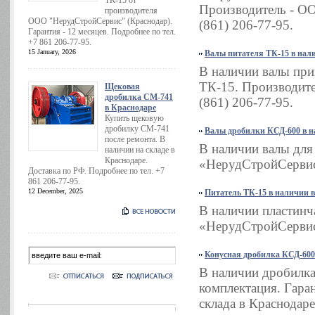
ТК-15 от
Производитель - ОО
производителя
ООО "НерудСтройСервис" (Краснодар).
(861) 206-77-95.
Гарантия - 12 месяцев. Подробнее по тел.
+7 861 206-77-95.
15 January, 2026
Валы питателя ТК-15 в нал
В наличии валы при
ТК-15. Производите
Щековая
дробилка СМ-741
(861) 206-77-95.
в Краснодаре
Купить щековую
дробилку СМ-741
Валы дробилки КСД-600 в н
после ремонта. В
В наличии валы дл
наличии на складе в
Краснодаре.
«НерудСтройСервис»
Доставка по РФ. Подробнее по тел. +7
861 206-77-95.
12 December, 2025
Питатель ТК-15 в наличии 
В наличии пластинч
«НерудСтройСервис»
Конусная дробилка КСД-600
В наличии дробилка
комплектация. Гаран
склада в Краснодаре