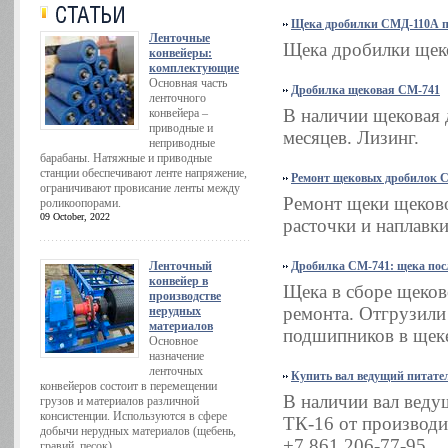
Щека дробилки СМД-110А п
Ленточные
Щека дробилки щек
конвейеры:
комплектующие
Основная часть
Дробилка щековая СМ-741
ленточного
В наличии щековая 
конвейера –
приводные и
месяцев. Лизинг.
неприводные
барабаны. Натяжные и приводные
станции обеспечивают ленте напряжение,
Ремонт щековых дробилок 
ограничивают провисание ленты между
Ремонт щеки щеков
роликоопорами.
09 October, 2022
расточки и наплавки
Ленточный
Дробилка СМ-741: щека пос
конвейер в
Щека в сборе щеко
производстве
ремонта. Отгрузили
нерудных
материалов
подшипников в щеке
Основное
назначение
ленточных
Купить вал ведущий питате
конвейеров состоит в перемещении
В наличии вал веду
грузов и материалов различной
консистенции. Используются в сфере
ТК-16 от производи
добычи нерудных материалов (щебень,
+7 861 206-77-95.
гравий, песок).