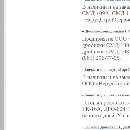
В наличии и на зак
СМД-109А, СМД-11
«НерудСтройСервис»
Щека щековой дробилки СМ
Предприятие ООО «
дробилки СМД-108 з
дробилок СМД-108А
(861) 206-77-95.
Запчасти для конусной дро
В наличии и на зак
ООО «НерудСтройСер
Запчасти для питателя плас
Готовы предложить 
ТК-16А, ДРО-604. Т
рабочих дней. Узнат
Конусная дробилка КСД-600