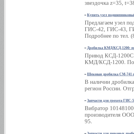
звездочка z=35, t=3
Купить узел подшипниковы
Предлагаем узел по
ГИС-42, ГИС-43, Г
Подробнее по тел. (
Дробилка КМД/КСД-1200: пр
Привод КСД-1200С в
КМД/КСД-1200. Подш
Щековая дробилка СМ-741 п
В наличии дробилка
регион России. Отгр
Запчасти для грохота ГИС-5
Вибратор 101481000
производителя ООО 
95.
Запчасти для щековых дроб